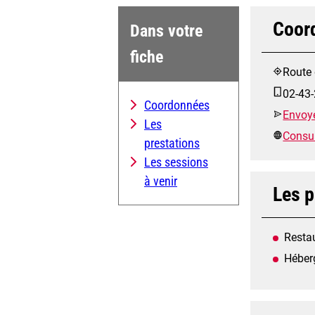
Coor
Dans votre
fiche
Route 
02-43-
Coordonnées
Envoye
Les
Consult
prestations
Les sessions
à venir
Les p
Resta
Héber