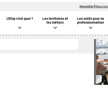
Newsletter
Nous con
L'Efop c'est quoi ?
Les territoires et
Les outils pour se
les métiers
professionnaliser