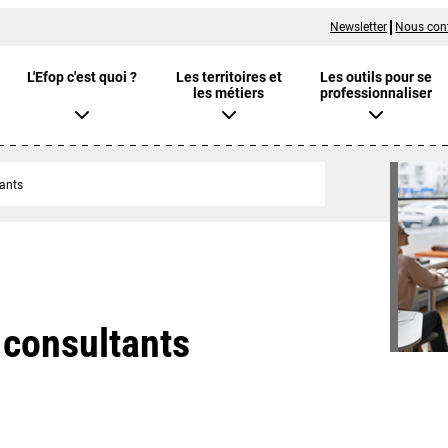
Newsletter
Nous con
L'Efop c'est quoi ?
Les territoires et
Les outils pour se
les métiers
professionnaliser
ants
 consultants