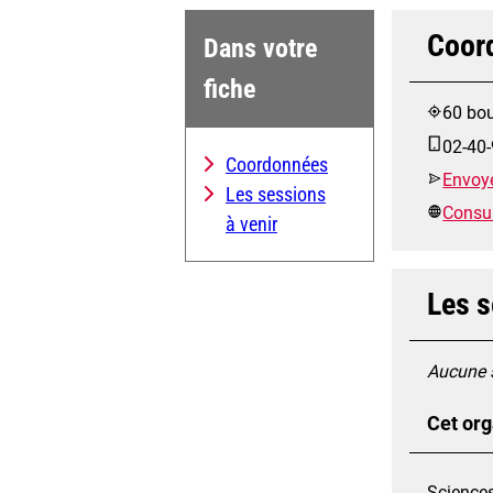
Coor
Dans votre
fiche
60 bou
02-40-
Coordonnées
Envoye
Les sessions
Consult
à venir
Les s
Aucune s
Cet org
Science