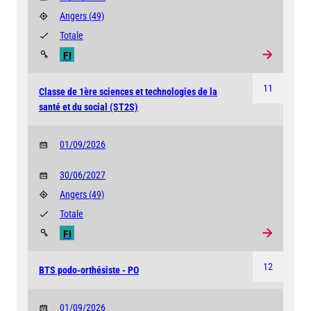
Angers
(49)
Totale
FI
11
Classe de 1ère sciences et technologies de la
santé et du social (ST2S)
01/09/2026
30/06/2027
Angers
(49)
Totale
FI
12
BTS podo-orthésiste - PO
01/09/2026