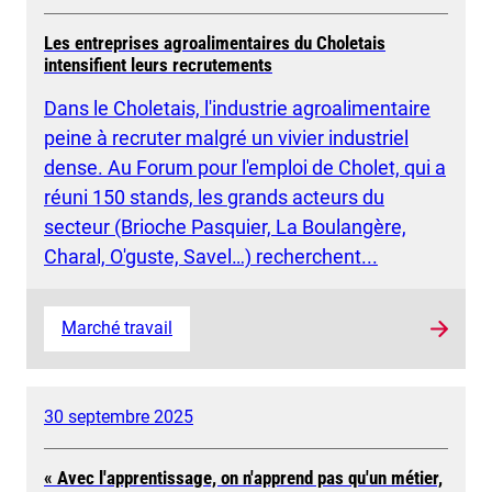
Les entreprises agroalimentaires du Choletais
intensifient leurs recrutements
Dans le Choletais, l'industrie agroalimentaire
peine à recruter malgré un vivier industriel
dense. Au Forum pour l'emploi de Cholet, qui a
réuni 150 stands, les grands acteurs du
secteur (Brioche Pasquier, La Boulangère,
Charal, O'guste, Savel…) recherchent...
Marché travail
30 septembre 2025
« Avec l'apprentissage, on n'apprend pas qu'un métier,