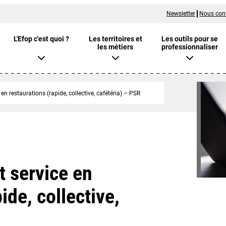
Newsletter
Nous con
L'Efop c'est quoi ?
Les territoires et
Les outils pour se
les métiers
professionnaliser
en restaurations (rapide, collective, cafétéria) – PSR
t service en
ide, collective,