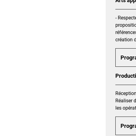
Arts appl
- Respect
propositi
référence
création 
Prog
Producti
Réception
Réaliser 
les opéra
Prog