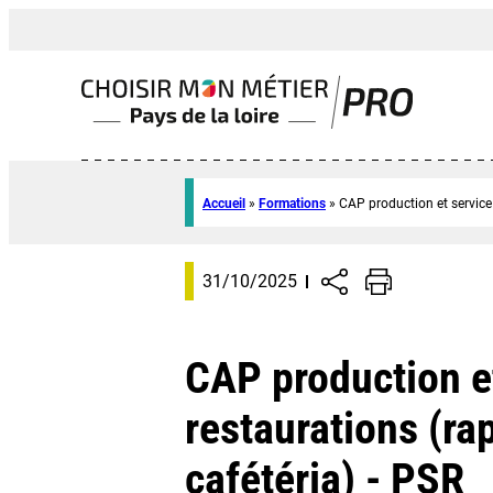
Accueil
»
Formations
»
CAP production et service 
31/10/2025
CAP production e
restaurations (rap
cafétéria) - PSR