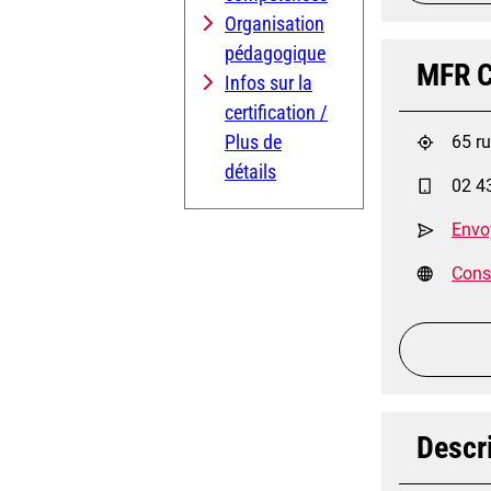
Organisation
pédagogique
MFR C
Infos sur la
certification /
Plus de
65 r
détails
02 4
Envo
Consu
Descri