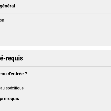
 général
ion
ré-requis
eau d'entrée ?
au spécifique
 prérequis