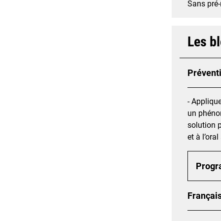
Sans pré-
Les b
Prévent
- Appliqu
un phénom
solution 
et à l’ora
Prog
Français