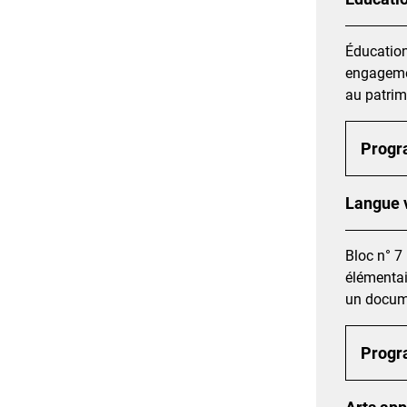
Éducation
engagemen
au patrimo
Prog
Langue 
Bloc n° 7
élémentai
un documen
Prog