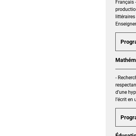
Français -
productio
littéraire
Enseignem
Prog
Mathéma
- Recherc
respectant
d’une hyp
l’écrit en
Prog
Éducatio