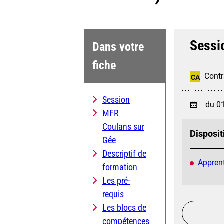
Sessi
Dans votre
fiche
Contr
CA
Session
du 0
MFR
Coulans sur
Disposit
Gée
Descriptif de
Apprent
formation
Les pré-
requis
Les blocs de
compétences