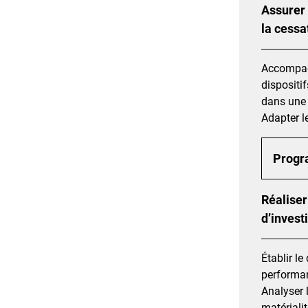
Assurer 
la cessa
Accompagne
dispositif
dans une 
Adapter l
Prog
Réaliser
d’inves
Établir l
performan
Analyser 
matérialit