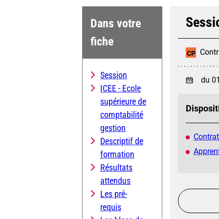
Sessi
Dans votre
fiche
Contr
CP
Session
du 0
ICEE - Ecole
supérieure de
Disposit
comptabilité
gestion
Contrat
Descriptif de
Apprent
formation
Résultats
attendus
Les pré-
requis