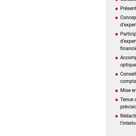
Présent
Concept
d’exper
Partici
d’exper
financi
Accomp
optique
Conseil
compta
Mise en
Tenue d
prévisi
Rédacti
l'interl