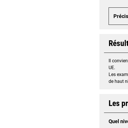
Précis
Résul
Il convie
UE.
Les exame
de haut n
Les p
Quel niv