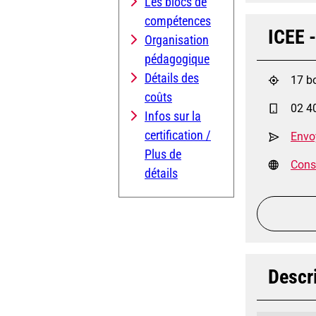
Les blocs de
compétences
ICEE -
Organisation
pédagogique
Détails des
17 b
coûts
02 4
Infos sur la
certification /
Envo
Plus de
Consu
détails
Descri