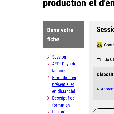
production et d'é
Sessi
Dans votre
fiche
Contr
CA
Session
du 0
AFPI Pays de
la Loire
Disposit
Formation en
présentiel et
Apprent
en distanciel
Descriptif de
formation
Les pré-