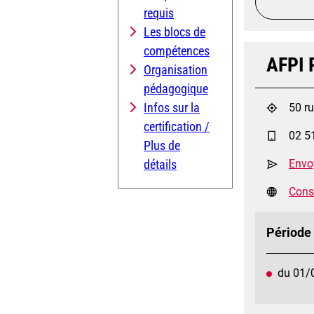
requis
Les blocs de
compétences
AFPI P
Organisation
pédagogique
Infos sur la
50 r
certification /
02 5
Plus de
détails
Envo
Consu
Période
du 01/