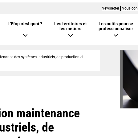
Newsletter
Nous con
L'Efop c'est quoi ?
Les territoires et
Les outils pour se
les métiers
professionnaliser
enance des systèmes industriels, de production et
ion maintenance
striels, de