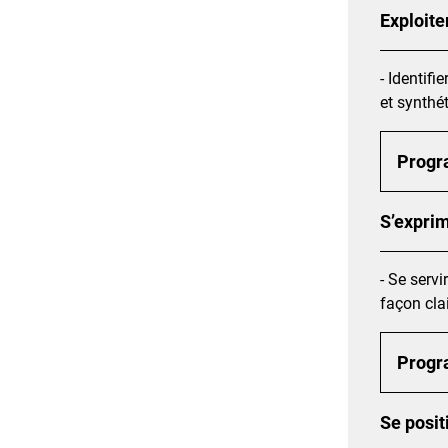
Exploite
- Identif
et synthé
Prog
S’exprim
- Se servi
façon cla
Prog
Se posit