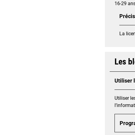
16-29 an
Précis
La lice
Les b
Utiliser
Utiliser l
l’informat
Prog