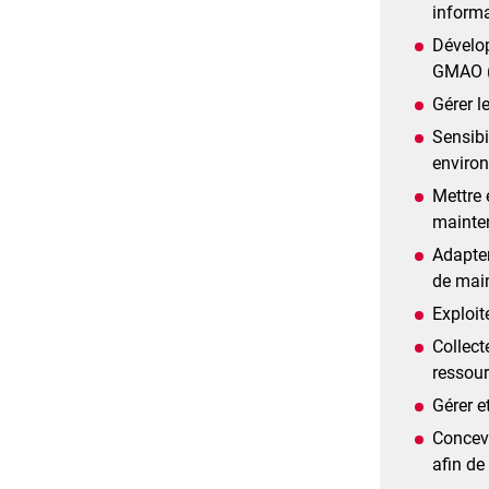
inform
Dévelop
GMAO (G
Gérer l
Sensibi
enviro
Mettre 
mainte
Adapter
de mai
Exploit
Collect
ressour
Gérer e
Concevo
afin de