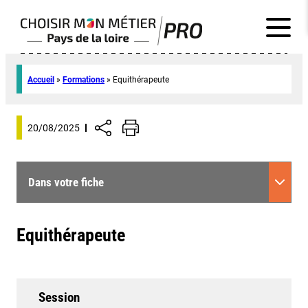
Accueil
»
Formations
»
Equithérapeute
20/08/2025
Dans votre fiche
Equithérapeute
Session