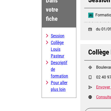
Dans
votre
Formation
FI
fiche
du 01/0
Session
Collège
Louis
Collège
Pasteur
Descriptif
Boulevar
de
formation
02 40 9
Pour aller
Envoyer
plus loin
Consulter