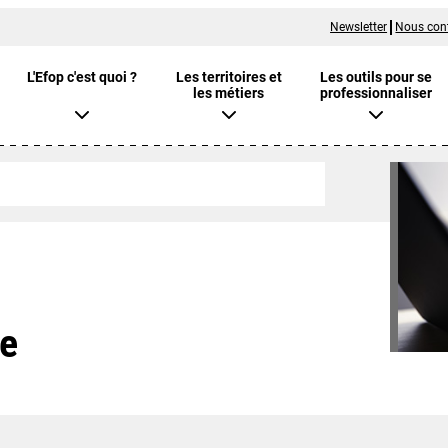
Newsletter
Nous con
L'Efop c'est quoi ?
Les territoires et
Les outils pour se
les métiers
professionnaliser
ge