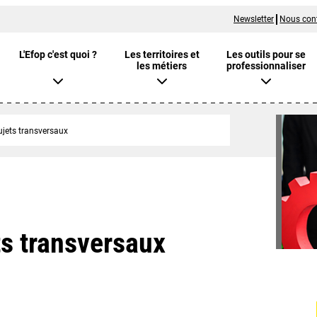
Newsletter
Nous con
L'Efop c'est quoi ?
Les territoires et
Les outils pour se
les métiers
professionnaliser
ujets transversaux
ts transversaux