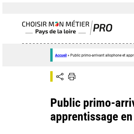
Accueil
»
Public primo-arrivant allophone et appr
Public primo-arri
apprentissage en