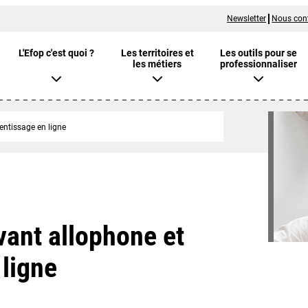
Newsletter
Nous con
L'Efop c'est quoi ?
Les territoires et
Les outils pour se
les métiers
professionnaliser
entissage en ligne
vant allophone et
 ligne