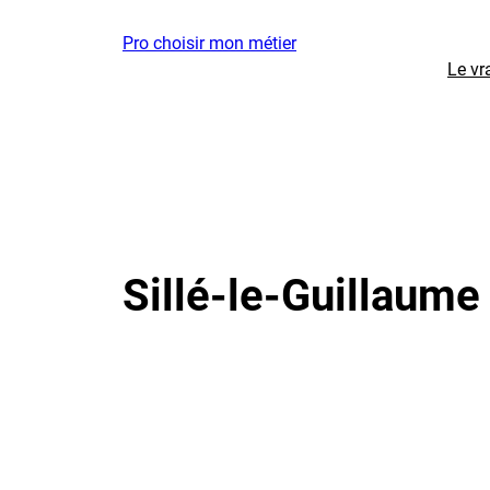
Aller
Pro choisir mon métier
au
Le vr
contenu
Sillé-le-Guillaume