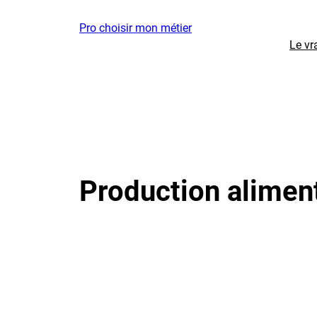
Aller
Pro choisir mon métier
au
Le vr
contenu
Production aliment