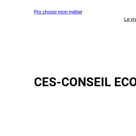
Aller
Pro choisir mon métier
au
Le vr
contenu
CES-CONSEIL EC