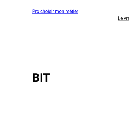
Aller
Pro choisir mon métier
au
Le vr
contenu
BIT