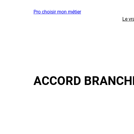
Aller
Pro choisir mon métier
au
Le vr
contenu
ACCORD BRANCH