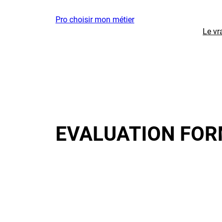
Aller
Pro choisir mon métier
au
Le vr
contenu
EVALUATION FOR