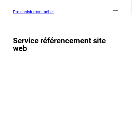
Aller
au
Pro choisir mon métier
contenu
Service référencement site
web