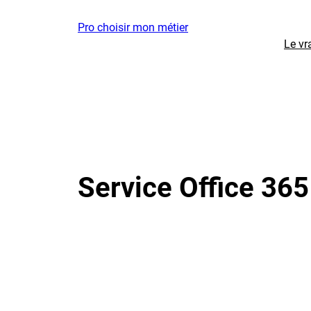
Aller
Pro choisir mon métier
au
Le vr
contenu
Service Office 365