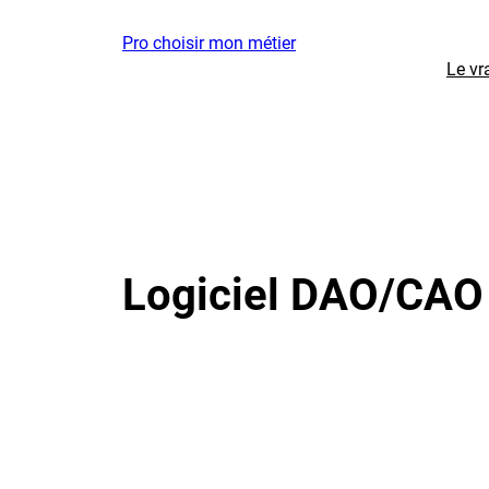
Aller
Pro choisir mon métier
au
Le vr
contenu
Logiciel DAO/CAO