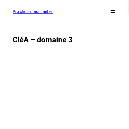
Aller
au
Pro choisir mon métier
contenu
CléA – domaine 3