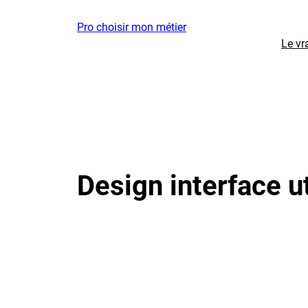
Aller
Pro choisir mon métier
au
Le vr
contenu
Design interface ut