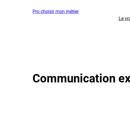
Aller
Pro choisir mon métier
au
Le vr
contenu
Communication ex