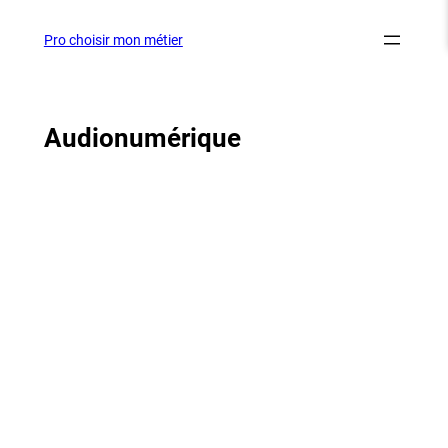
Aller
au
Pro choisir mon métier
contenu
Audionumérique