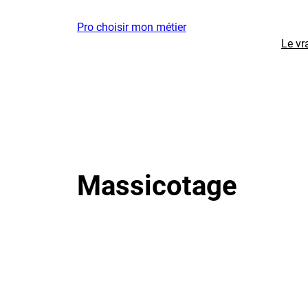
Aller
Pro choisir mon métier
au
Le vr
contenu
Massicotage