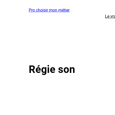
Aller
Pro choisir mon métier
au
Le vr
contenu
Régie son