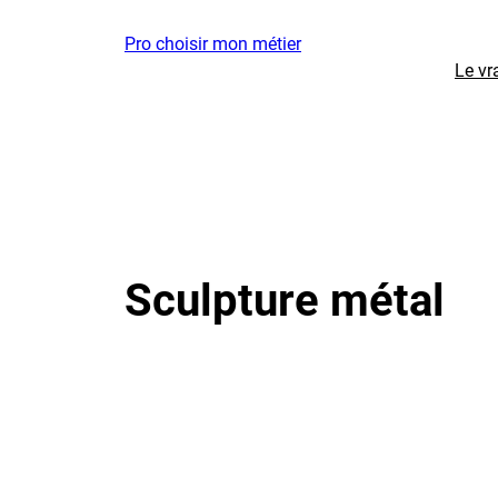
Aller
Pro choisir mon métier
au
Le vr
contenu
Sculpture métal