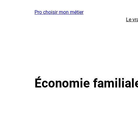
Aller
Pro choisir mon métier
au
Le vr
contenu
Économie familiale