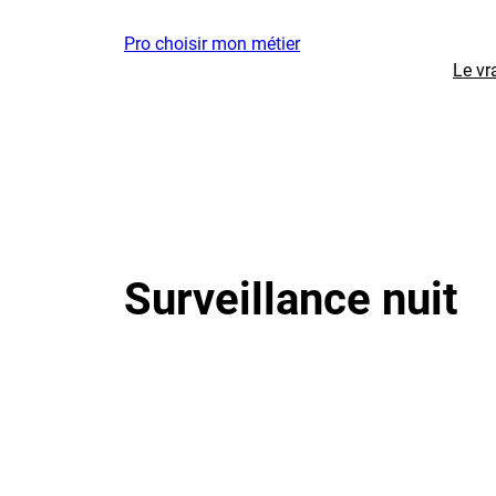
Aller
Pro choisir mon métier
au
Le vr
contenu
Surveillance nuit