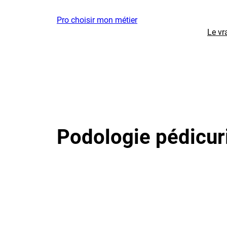
Aller
Pro choisir mon métier
au
Le vr
contenu
Podologie pédicur