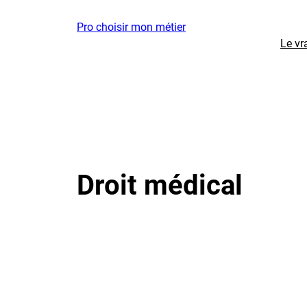
Aller
Pro choisir mon métier
au
Le vr
contenu
Droit médical