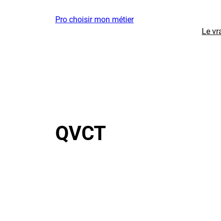
Aller
Pro choisir mon métier
au
Le vr
contenu
QVCT