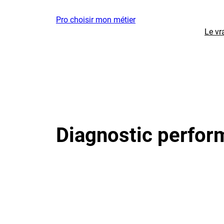
Aller
Pro choisir mon métier
au
Le vr
contenu
Diagnostic perfor