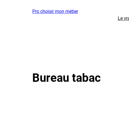
Aller
Pro choisir mon métier
au
Le vr
contenu
Bureau tabac