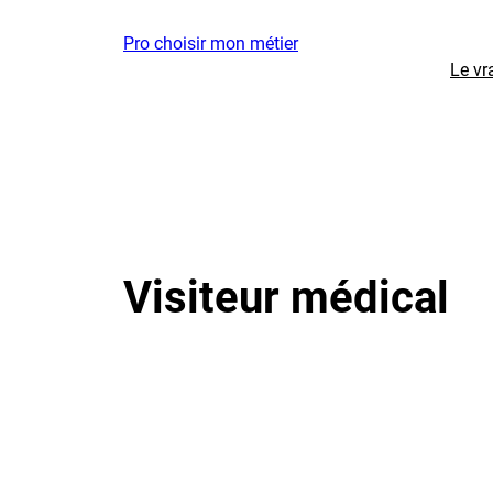
Aller
Pro choisir mon métier
au
Le vr
contenu
Visiteur médical