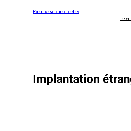
Aller
Pro choisir mon métier
au
Le vr
contenu
Implantation étran