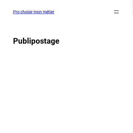
Aller
au
Pro choisir mon métier
contenu
Publipostage