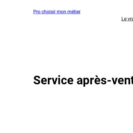
Aller
Pro choisir mon métier
au
Le vr
contenu
Service après-ven