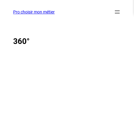
Aller
au
Pro choisir mon métier
contenu
360°