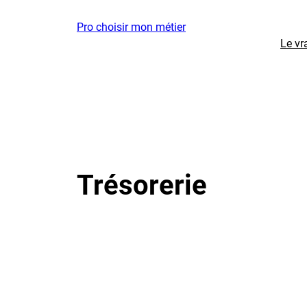
Aller
Pro choisir mon métier
au
Le vr
contenu
Trésorerie