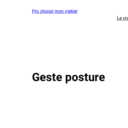
Aller
Pro choisir mon métier
au
Le vr
contenu
Geste posture