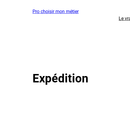
Aller
Pro choisir mon métier
au
Le vr
contenu
Expédition