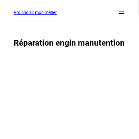
Aller
au
Pro choisir mon métier
contenu
Réparation engin manutention