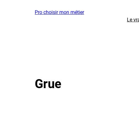
Aller
Pro choisir mon métier
au
Le vr
contenu
Grue