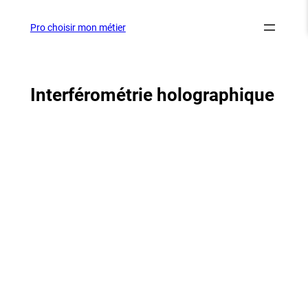
Aller
au
Pro choisir mon métier
contenu
Interférométrie holographique