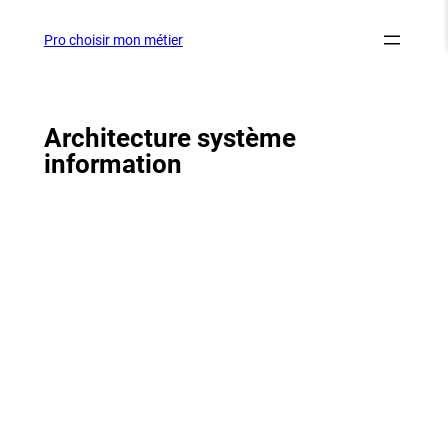
Aller
au
Pro choisir mon métier
contenu
Architecture système
information