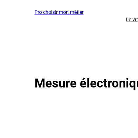
Aller
Pro choisir mon métier
au
Le vr
contenu
Mesure électroniq