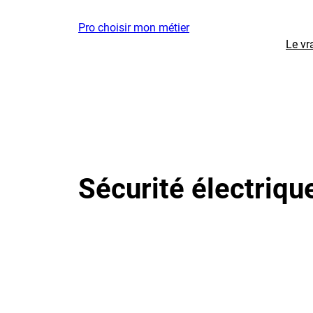
Aller
Pro choisir mon métier
au
Le vr
contenu
Sécurité électriqu