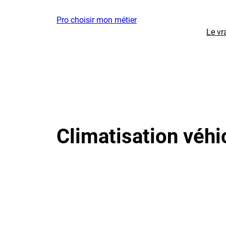
Aller
Pro choisir mon métier
au
Le vr
contenu
Climatisation véhi