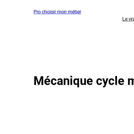
Aller
Pro choisir mon métier
au
Le vr
contenu
Mécanique cycle 